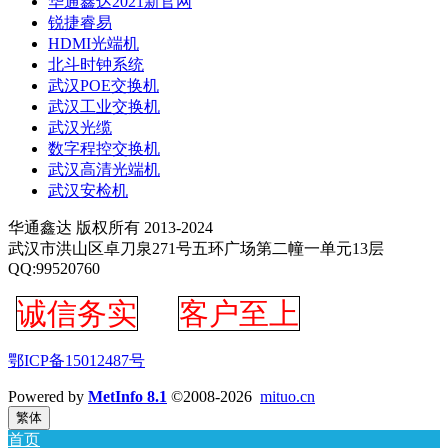
华通鑫达2021新官网
锐捷睿易
HDMI光端机
北斗时钟系统
武汉POE交换机
武汉工业交换机
武汉光缆
数字程控交换机
武汉高清光端机
武汉安检机
华通鑫达 版权所有 2013-2024
武汉市洪山区卓刀泉271号五环广场第二幢一单元13层
QQ:99520760
诚信务实
客户至上
鄂ICP备15012487号
Powered by
MetInfo 8.1
©2008-2026
mituo.cn
繁体
首页