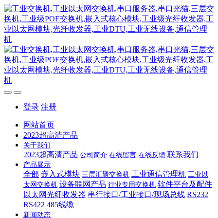
登录
注册
网站首页
2023超高清产品
关于我们
2023超高清产品
联系我们
公司简介
在线留言
在线反馈
产品展示
全部
嵌入式模块
工业通信管理机
三层汇聚交换机
工业以
设备联网产品
软件平台及配件
太网交换机
行业专用交换机
以太网光纤收发器
串行接口/工业接口/现场总线
RS232
RS422 485线缆
新闻动态