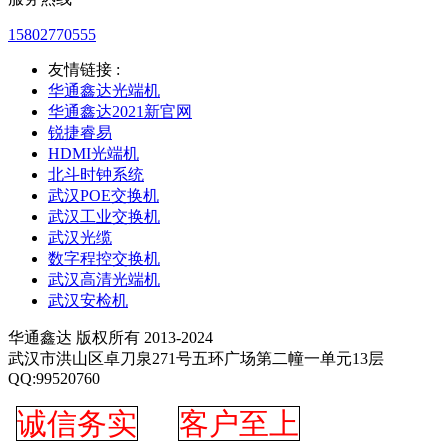
15802770555
友情链接 :
华通鑫达光端机
华通鑫达2021新官网
锐捷睿易
HDMI光端机
北斗时钟系统
武汉POE交换机
武汉工业交换机
武汉光缆
数字程控交换机
武汉高清光端机
武汉安检机
华通鑫达 版权所有 2013-2024
武汉市洪山区卓刀泉271号五环广场第二幢一单元13层
QQ:99520760
诚信务实
客户至上