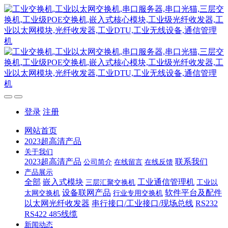
登录
注册
网站首页
2023超高清产品
关于我们
2023超高清产品
联系我们
公司简介
在线留言
在线反馈
产品展示
全部
嵌入式模块
工业通信管理机
三层汇聚交换机
工业以
设备联网产品
软件平台及配件
太网交换机
行业专用交换机
以太网光纤收发器
串行接口/工业接口/现场总线
RS232
RS422 485线缆
新闻动态