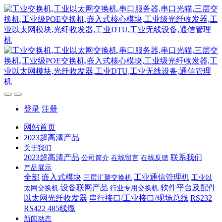
登录
注册
网站首页
2023超高清产品
关于我们
2023超高清产品
联系我们
公司简介
在线留言
在线反馈
产品展示
全部
嵌入式模块
工业通信管理机
三层汇聚交换机
工业以
设备联网产品
软件平台及配件
太网交换机
行业专用交换机
以太网光纤收发器
串行接口/工业接口/现场总线
RS232
RS422 485线缆
新闻动态