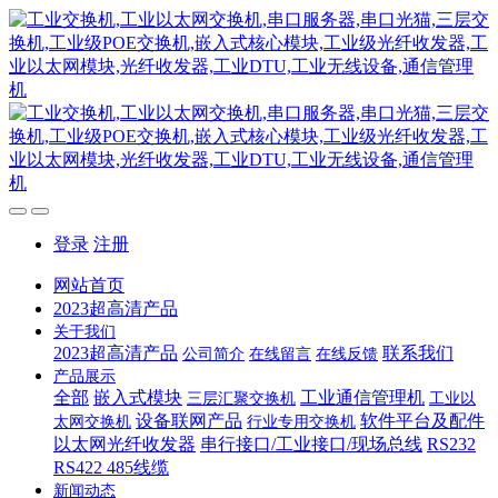
登录
注册
网站首页
2023超高清产品
关于我们
2023超高清产品
联系我们
公司简介
在线留言
在线反馈
产品展示
全部
嵌入式模块
工业通信管理机
三层汇聚交换机
工业以
设备联网产品
软件平台及配件
太网交换机
行业专用交换机
以太网光纤收发器
串行接口/工业接口/现场总线
RS232
RS422 485线缆
新闻动态