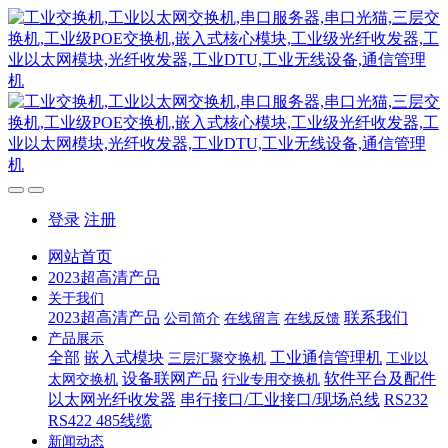
登录
注册
网站首页
2023超高清产品
关于我们
2023超高清产品
联系我们
公司简介
在线留言
在线反馈
产品展示
全部
嵌入式模块
工业通信管理机
三层汇聚交换机
工业以
设备联网产品
软件平台及配件
太网交换机
行业专用交换机
以太网光纤收发器
串行接口/工业接口/现场总线
RS232
RS422 485线缆
新闻动态