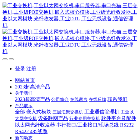
登录
注册
网站首页
2023超高清产品
关于我们
2023超高清产品
联系我们
公司简介
在线留言
在线反馈
产品展示
全部
嵌入式模块
工业通信管理机
三层汇聚交换机
工业以
设备联网产品
软件平台及配件
太网交换机
行业专用交换机
以太网光纤收发器
串行接口/工业接口/现场总线
RS232
RS422 485线缆
新闻动态