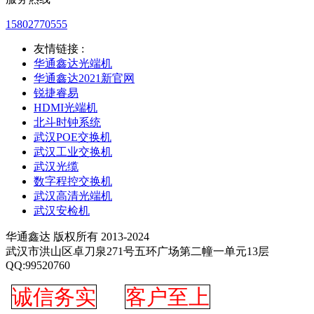
15802770555
友情链接 :
华通鑫达光端机
华通鑫达2021新官网
锐捷睿易
HDMI光端机
北斗时钟系统
武汉POE交换机
武汉工业交换机
武汉光缆
数字程控交换机
武汉高清光端机
武汉安检机
华通鑫达 版权所有 2013-2024
武汉市洪山区卓刀泉271号五环广场第二幢一单元13层
QQ:99520760
诚信务实
客户至上