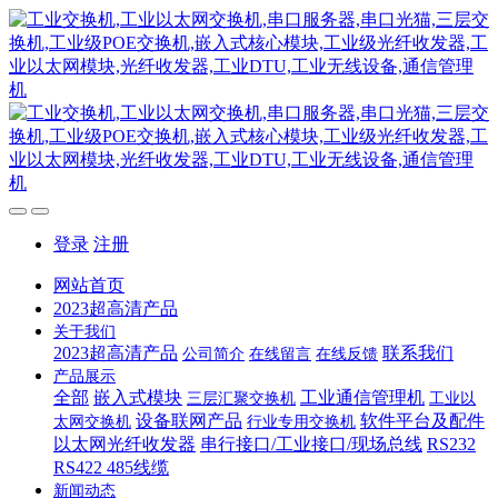
登录
注册
网站首页
2023超高清产品
关于我们
2023超高清产品
联系我们
公司简介
在线留言
在线反馈
产品展示
全部
嵌入式模块
工业通信管理机
三层汇聚交换机
工业以
设备联网产品
软件平台及配件
太网交换机
行业专用交换机
以太网光纤收发器
串行接口/工业接口/现场总线
RS232
RS422 485线缆
新闻动态