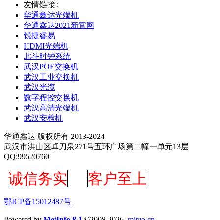
友情链接 :
华通鑫达光端机
华通鑫达2021新官网
锐捷睿易
HDMI光端机
北斗时钟系统
武汉POE交换机
武汉工业交换机
武汉光缆
数字程控交换机
武汉高清光端机
武汉安检机
华通鑫达 版权所有 2013-2024
武汉市洪山区卓刀泉271号五环广场第二幢一单元13层
QQ:99520760
诚信务实
客户至上
鄂ICP备15012487号
Powered by
MetInfo 8.1
©2008-2026
mituo.cn