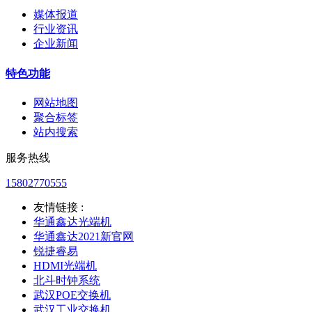
媒体报道
行业资讯
企业新闻
特色功能
网站地图
聚合标签
站内搜索
服务热线
15802770555
友情链接 :
华通鑫达光端机
华通鑫达2021新官网
锐捷睿易
HDMI光端机
北斗时钟系统
武汉POE交换机
武汉工业交换机