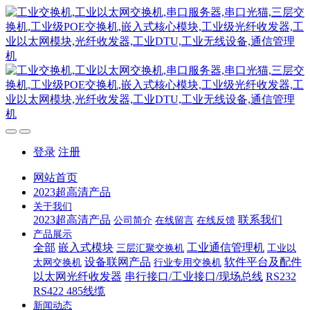
登录
注册
网站首页
2023超高清产品
关于我们
2023超高清产品
联系我们
公司简介
在线留言
在线反馈
产品展示
全部
嵌入式模块
工业通信管理机
三层汇聚交换机
工业以
设备联网产品
软件平台及配件
太网交换机
行业专用交换机
以太网光纤收发器
串行接口/工业接口/现场总线
RS232
RS422 485线缆
新闻动态