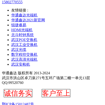
15802770555
友情链接 :
华通鑫达光端机
华通鑫达2021新官网
锐捷睿易
HDMI光端机
北斗时钟系统
武汉POE交换机
武汉工业交换机
武汉光缆
数字程控交换机
武汉高清光端机
武汉安检机
华通鑫达 版权所有 2013-2024
武汉市洪山区卓刀泉271号五环广场第二幢一单元13层
QQ:99520760
诚信务实
客户至上
鄂ICP备15012487号