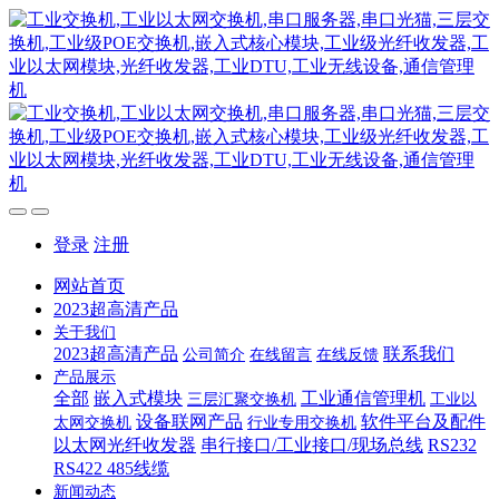
登录
注册
网站首页
2023超高清产品
关于我们
2023超高清产品
联系我们
公司简介
在线留言
在线反馈
产品展示
全部
嵌入式模块
工业通信管理机
三层汇聚交换机
工业以
设备联网产品
软件平台及配件
太网交换机
行业专用交换机
以太网光纤收发器
串行接口/工业接口/现场总线
RS232
RS422 485线缆
新闻动态