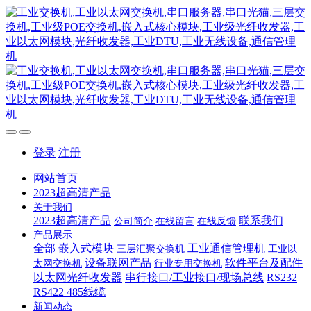
登录
注册
网站首页
2023超高清产品
关于我们
2023超高清产品
联系我们
公司简介
在线留言
在线反馈
产品展示
全部
嵌入式模块
工业通信管理机
三层汇聚交换机
工业以
设备联网产品
软件平台及配件
太网交换机
行业专用交换机
以太网光纤收发器
串行接口/工业接口/现场总线
RS232
RS422 485线缆
新闻动态