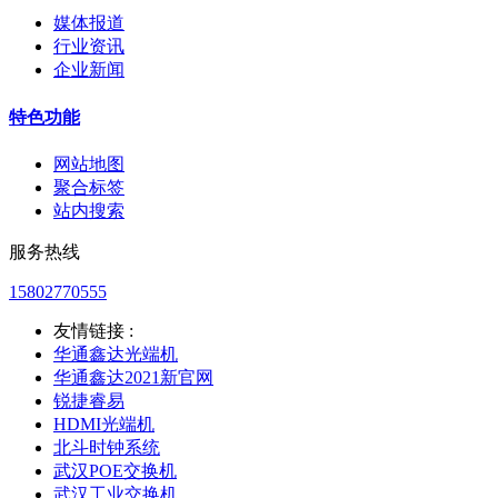
媒体报道
行业资讯
企业新闻
特色功能
网站地图
聚合标签
站内搜索
服务热线
15802770555
友情链接 :
华通鑫达光端机
华通鑫达2021新官网
锐捷睿易
HDMI光端机
北斗时钟系统
武汉POE交换机
武汉工业交换机