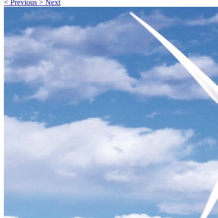
<
Previous
>
Next