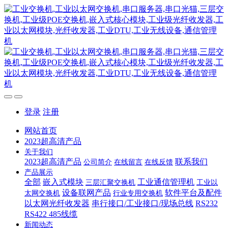
登录
注册
网站首页
2023超高清产品
关于我们
2023超高清产品
联系我们
公司简介
在线留言
在线反馈
产品展示
全部
嵌入式模块
工业通信管理机
三层汇聚交换机
工业以
设备联网产品
软件平台及配件
太网交换机
行业专用交换机
以太网光纤收发器
串行接口/工业接口/现场总线
RS232
RS422 485线缆
新闻动态