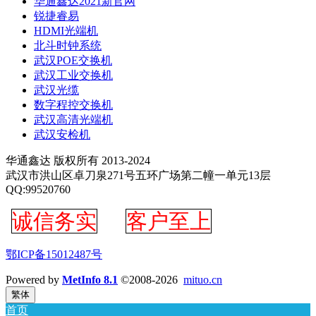
华通鑫达2021新官网
锐捷睿易
HDMI光端机
北斗时钟系统
武汉POE交换机
武汉工业交换机
武汉光缆
数字程控交换机
武汉高清光端机
武汉安检机
华通鑫达 版权所有 2013-2024
武汉市洪山区卓刀泉271号五环广场第二幢一单元13层
QQ:99520760
诚信务实
客户至上
鄂ICP备15012487号
Powered by
MetInfo 8.1
©2008-2026
mituo.cn
繁体
首页