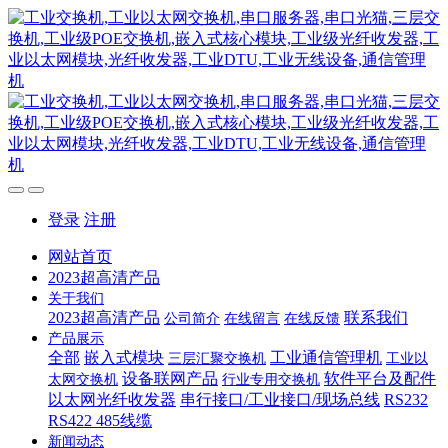
登录
注册
网站首页
2023超高清产品
关于我们
2023超高清产品
联系我们
公司简介
在线留言
在线反馈
产品展示
全部
嵌入式模块
工业通信管理机
三层汇聚交换机
工业以
设备联网产品
软件平台及配件
太网交换机
行业专用交换机
以太网光纤收发器
串行接口/工业接口/现场总线
RS232
RS422 485线缆
新闻动态