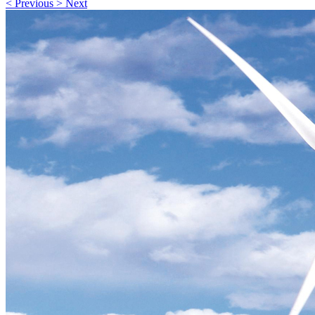
<
Previous
>
Next