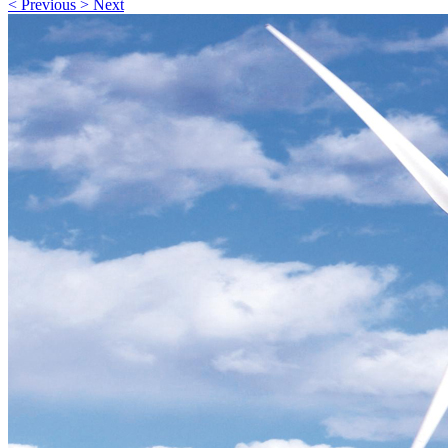
<
Previous
>
Next