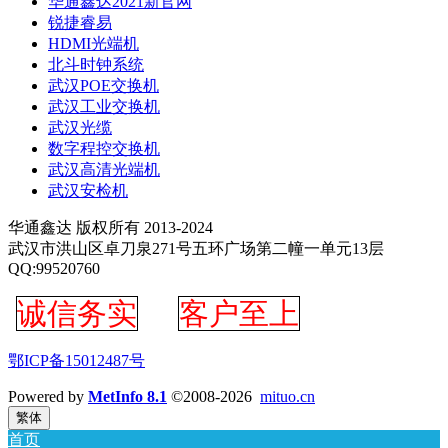
华通鑫达2021新官网
锐捷睿易
HDMI光端机
北斗时钟系统
武汉POE交换机
武汉工业交换机
武汉光缆
数字程控交换机
武汉高清光端机
武汉安检机
华通鑫达 版权所有 2013-2024
武汉市洪山区卓刀泉271号五环广场第二幢一单元13层
QQ:99520760
诚信务实
客户至上
鄂ICP备15012487号
Powered by
MetInfo 8.1
©2008-2026
mituo.cn
繁体
首页