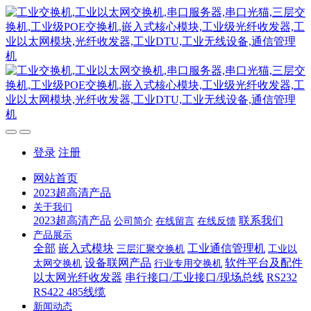
登录
注册
网站首页
2023超高清产品
关于我们
2023超高清产品
联系我们
公司简介
在线留言
在线反馈
产品展示
全部
嵌入式模块
工业通信管理机
三层汇聚交换机
工业以
设备联网产品
软件平台及配件
太网交换机
行业专用交换机
以太网光纤收发器
串行接口/工业接口/现场总线
RS232
RS422 485线缆
新闻动态