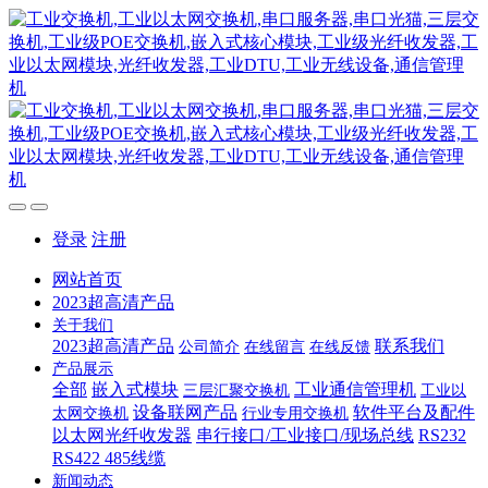
登录
注册
网站首页
2023超高清产品
关于我们
2023超高清产品
联系我们
公司简介
在线留言
在线反馈
产品展示
全部
嵌入式模块
工业通信管理机
三层汇聚交换机
工业以
设备联网产品
软件平台及配件
太网交换机
行业专用交换机
以太网光纤收发器
串行接口/工业接口/现场总线
RS232
RS422 485线缆
新闻动态