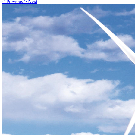
<
Previous
>
Next