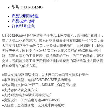
型号：
UT-60424G
产品说明和特性
产品技术指标
订购型号信息
UT-60424G系列是非网管型全千兆以太网交换机，采用模组化设计，
满足各类工业通信需求。该系列交换机最多可支持28路千兆接口，最
大可支持12路千兆光纤接口，交换机采用低功耗、无风扇设计，确保
无噪声干扰，同时支持-40~85℃工作温度和良好的EMC电磁兼容性
能，保证在恶劣的工业环境中保持稳定的工作，为工厂自动化，智能
交通，视频监控等工业应用领域组建快速稳定的网络终端接入网络提
供安全可靠的解决方案。
●
最大支持
28
路网络接口，以太网口和光口可支持多种组合
●
丰富接口类型，光口
SC/ST/FC/SFP
插槽可选
●
以太网口支持全
/
半双工，
MDI/MDI-X
自适应功能
●
支持存储转发交换方式
●
支持
4
级静电和
4
级浪涌等级防护
●
宽温设计，工作温度可达
-40
℃
~85
℃
●
无阻塞，全线性转发，充分减小网络延时