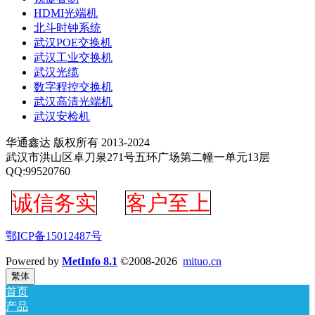
HDMI光端机
北斗时钟系统
武汉POE交换机
武汉工业交换机
武汉光缆
数字程控交换机
武汉高清光端机
武汉安检机
华通鑫达 版权所有 2013-2024
武汉市洪山区卓刀泉271号五环广场第二幢一单元13层
QQ:99520760
诚信务实
客户至上
鄂ICP备15012487号
Powered by
MetInfo 8.1
©2008-2026
mituo.cn
繁体
首页
产品