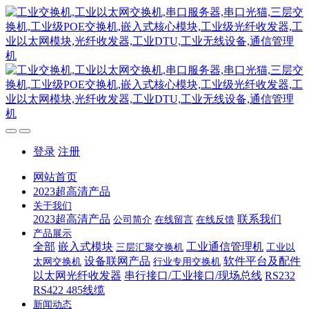
登录
注册
网站首页
2023超高清产品
关于我们
2023超高清产品
联系我们
公司简介
在线留言
在线反馈
产品展示
全部
嵌入式模块
工业通信管理机
三层汇聚交换机
工业以
设备联网产品
软件平台及配件
太网交换机
行业专用交换机
以太网光纤收发器
串行接口/工业接口/现场总线
RS232
RS422 485线缆
新闻动态