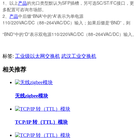
1
、以上
产品
的光口类型默认为
SFP
插槽，另可选
SC/ST/FC
接口，更
多配置可咨询市场部。
2
、
产品
中后缀“
BNA
”中的“
A
”表示为单电源
110/220VAC/DC
（
88~264VAC/DC
）输入；如果后缀是“
BND
”，则
“BND”中的“D”表示双电源110/220VAC/DC（88~264VAC/DC）输入。
标签:
工业级以太网交换机
武汉工业交换机
相关推荐
无线zigbee模块
TCP/IP 转（TTL）模块