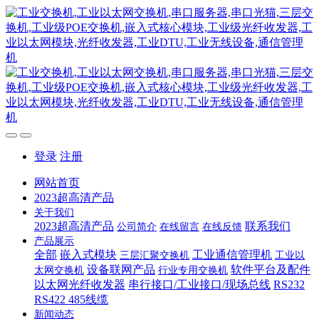
登录
注册
网站首页
2023超高清产品
关于我们
2023超高清产品
联系我们
公司简介
在线留言
在线反馈
产品展示
全部
嵌入式模块
工业通信管理机
三层汇聚交换机
工业以
设备联网产品
软件平台及配件
太网交换机
行业专用交换机
以太网光纤收发器
串行接口/工业接口/现场总线
RS232
RS422 485线缆
新闻动态