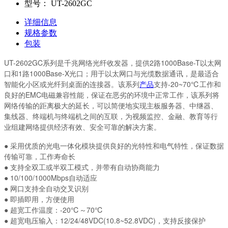
型号：
UT-2602GC
详细信息
规格参数
包装
UT-2602GC系列是千兆网络光纤收发器，提供2路1000Base-T以太网
口和1路1000Base-X光口；用于以太网口与光缆数据通讯，是最适合
智能化小区或光纤到桌面的连接器。该系列
产品
支持-20~70℃工作和
良好的EMC电磁兼容性能，保证在恶劣的环境中正常工作，该系列将
网络传输的距离极大的延长，可以简便地实现主板服务器、中继器、
集线器、终端机与终端机之间的互联，为视频监控、金融、教育等行
业组建网络提供经济有效、安全可靠的解决方案。
●
采用优质的光电一体化模块提供良好的光特性和电气特性，保证数据
传输可靠，工作寿命长
●
支持全双工或半双工模式，并带有自动协商能力
●
10/100/1000Mbps自动适应
●
网口支持全自动交叉识别
●
即插即用，方便使用
●
超宽工作温度：-20℃～70℃
●
超宽电压输入：12/24/48VDC(10.8~52.8VDC)，支持反接保护