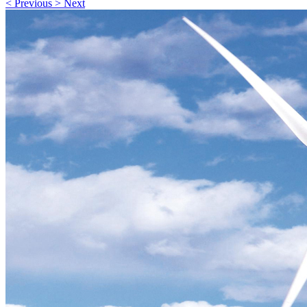
<
Previous
>
Next