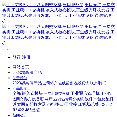
登录
注册
网站首页
2023超高清产品
关于我们
2023超高清产品
联系我们
公司简介
在线留言
在线反馈
产品展示
全部
嵌入式模块
工业通信管理机
三层汇聚交换机
工业以
设备联网产品
软件平台及配件
太网交换机
行业专用交换机
以太网光纤收发器
串行接口/工业接口/现场总线
RS232
RS422 485线缆
新闻动态