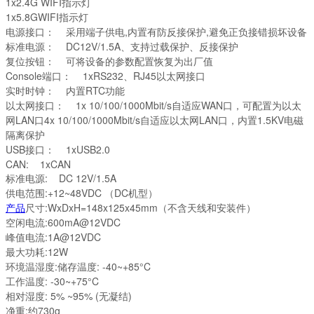
1x2.4G WIFI指示灯
1x5.8GWIFI指示灯
电源接口： 采用端子供电,内置有防反接保护,避免正负接错损坏设备
标准电源： DC12V/1.5A、支持过载保护、反接保护
复位按钮： 可将设备的参数配置恢复为出厂值
Console端口： 1xRS232、RJ45以太网接口
实时时钟： 内置RTC功能
以太网接口： 1x 10/100/1000Mbit/s自适应WAN口，可配置为以太
网LAN口4x 10/100/1000Mbit/s自适应以太网LAN口，内置1.5KV电磁
隔离保护
USB接口： 1xUSB2.0
CAN: 1xCAN
标准电源: DC 12V/1.5A
供电范围:+12~48VDC （DC机型）
产品
尺寸:WxDxH=148x125x45mm（不含天线和安装件）
空闲电流:600mA@12VDC
峰值电流:1A@12VDC
最大功耗:12W
环境温湿度:储存温度: -40~+85°C
工作温度: -30~+75°C
相对湿度: 5% ~95% (无凝结)
净重:约730g