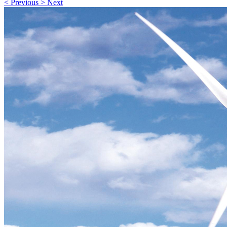
<
Previous
>
Next