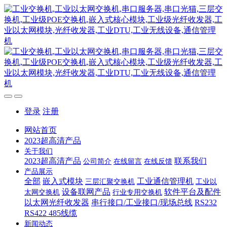
登录
注册
网站首页
2023超高清产品
关于我们
2023超高清产品
联系我们
公司简介
在线留言
在线反馈
产品展示
全部
嵌入式模块
工业通信管理机
三层汇聚交换机
工业以
设备联网产品
软件平台及配件
太网交换机
行业专用交换机
以太网光纤收发器
串行接口/工业接口/现场总线
RS232
RS422 485线缆
新闻动态