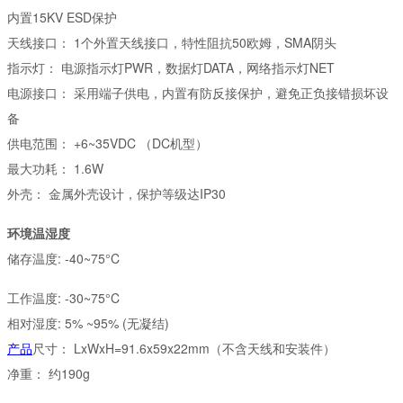
内置15KV ESD保护
天线接口：
1个外置天线接口，特性阻抗50欧姆，SMA阴头
指示灯：
电源指示灯PWR，数据灯DATA，网络指示灯NET
电源接口：
采用端子供电，内置有防反接保护，避免正负接错损坏设
备
供电范围：
+6~35VDC （DC机型）
最大功耗：
1.6W
外壳：
金属外壳设计，保护等级达IP30
环境温湿度
储存温度: -40~75°C
工作温度: -30~75°C
相对湿度: 5% ~95% (无凝结)
产品
尺寸：
LxWxH=91.6x59x22mm（不含天线和安装件）
净重：
约190g