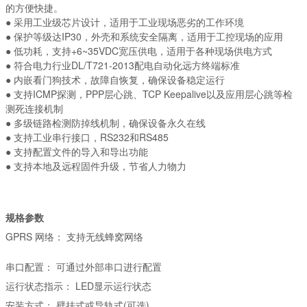
的方便快捷。
● 采用工业级芯片设计，适用于工业现场恶劣的工作环境
● 保护等级达IP30，外壳和系统安全隔离，适用于工控现场的应用
● 低功耗，支持+6~35VDC宽压供电，适用于各种现场供电方式
● 符合电力行业DL/T721-2013配电自动化远方终端标准
● 内嵌看门狗技术，故障自恢复，确保设备稳定运行
● 支持ICMP探测，PPP层心跳、TCP Keepalive以及应用层心跳等检
测死连接机制
● 多级链路检测防掉线机制，确保设备永久在线
● 支持工业串行接口，RS232和RS485
● 支持配置文件的导入和导出功能
● 支持本地及远程固件升级，节省人力物力
规格参数
GPRS 网络：
支持无线蜂窝网络
串口配置：
可通过外部串口进行配置
运行状态指示：
LED显示运行状态
安装方式：
壁挂式或导轨式(可选)