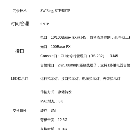
冗余技术
SW-Ring, STP/RSTP
时间管理
SNTP
电口：10/100Base-T(X)RJ45，自动流速控制，全/半双工
光口：100Base-FX
接口
Console口：CLI命令行管理口（RS-232），RJ45
告警端口：2芯5.08mm间距接线端子，支持1路继电器告警输
LED
指示灯
运行指示灯、接口指示灯、电源指示灯、告警指示灯
传输方式：存储转发
MAC地址：8K
交换属性
缓存：3M
背板带宽：12.8G
交换时延：<10
μs