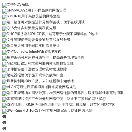
支持NOS系统
SNMPv1/v2c用于不同级别的网络管理
RMON可用于高效灵活的网络监控
端口镜像可对数据进行分析和监视，便于在线调试
QoS允许实时流量分类和优先级
DHCP服务器和DHCP客户端可用于分配不同策略的IP地址
文件管理便于对设备快速配置和在线升级
端口统计可用于端口实时流量统计
支持Console/Telnet/WEB管理方式
用户密码可对用户分级管理，提高设备管理安全性
Mac端口锁定可增强网络的灵活性和安全性
邮件报警便于远程管理时及时发现故障
继电器报警便于施工现场的故障排查
风暴抑制可抑制广播、未知组播和未知单播
VLAN可通过设置虚拟局域网来简化网络规划
端口汇聚可增加网络带宽，增强网络连接的可靠性，以实现最佳带宽利用率
带宽管理和流控可合理分配网络带宽，防止不可预知的网络状态
IGMP侦听、GMRP和静态组播可用于过滤组播流量，以节约网络带宽
SW- Ring和STP/RSTP可实现网络冗余，防止网络风暴