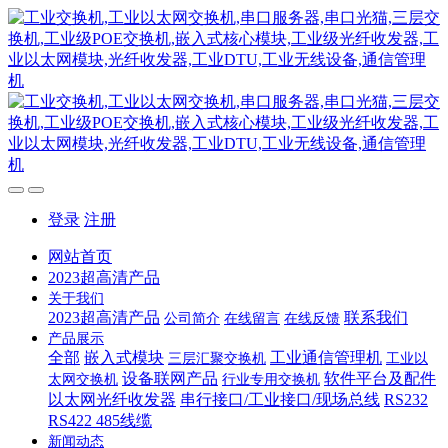
登录
注册
网站首页
2023超高清产品
关于我们
2023超高清产品
联系我们
公司简介
在线留言
在线反馈
产品展示
全部
嵌入式模块
工业通信管理机
三层汇聚交换机
工业以
设备联网产品
软件平台及配件
太网交换机
行业专用交换机
以太网光纤收发器
串行接口/工业接口/现场总线
RS232
RS422 485线缆
新闻动态