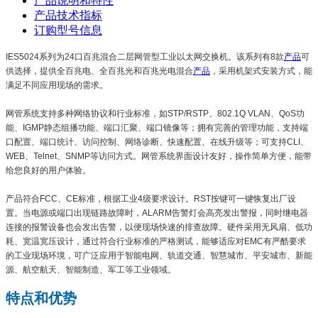
产品说明和特性
产品技术指标
订购型号信息
IES5024系列为24口百兆混合二层网管型工业以太网交换机。该系列有8款
产品
可
供选择，提供全百兆电、全百兆光和百兆光电混合
产品
，采用机架式安装方式，能
满足不同应用现场的需求。
网管系统支持多种网络协议和行业标准，如STP/RSTP、802.1Q VLAN、QoS功
能、IGMP静态组播功能、端口汇聚、端口镜像等；拥有完善的管理功能，支持端
口配置、端口统计、访问控制、网络诊断、快速配置、在线升级等；可支持CLI、
WEB、Telnet、SNMP等访问方式。网管系统界面设计友好，操作简单方便，能带
给您良好的用户体验。
产品符合FCC、CE标准，根据工业4级要求设计。RST按键可一键恢复出厂设
置。当电源或端口出现链路故障时，ALARM告警灯会高亮发出警报，同时继电器
连接的报警设备也会发出告警，以便现场快速的排查故障。硬件采用无风扇、低功
耗、宽温宽压设计，通过符合行业标准的严格测试，能够适应对EMC有严酷要求
的工业现场环境，可广泛应用于智能电网、轨道交通、智慧城市、平安城市、新能
源、航空航天、智能制造、军工等工业领域。
特点和优势