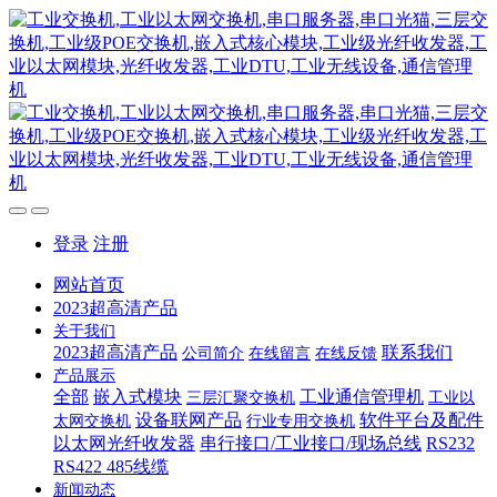
登录
注册
网站首页
2023超高清产品
关于我们
2023超高清产品
联系我们
公司简介
在线留言
在线反馈
产品展示
全部
嵌入式模块
工业通信管理机
三层汇聚交换机
工业以
设备联网产品
软件平台及配件
太网交换机
行业专用交换机
以太网光纤收发器
串行接口/工业接口/现场总线
RS232
RS422 485线缆
新闻动态