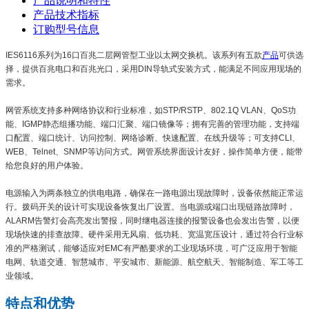
产品说明和特性
产品技术指标
订购型号信息
IES6116系列为16口百兆二层网管型工业以太网交换机。该系列有五款
产品
可供选
择，提供百兆电口和百兆光口，采用DIN导轨式安装方式，能满足不同应用现场的
需求。
网管系统支持多种网络协议和行业标准，如STP/RSTP、802.1Q VLAN、QoS功
能、IGMP静态组播功能、端口汇聚、端口镜像等；拥有完善的管理功能，支持端
口配置、端口统计、访问控制、网络诊断、快速配置、在线升级等；可支持CLI、
WEB、Telnet、SNMP等访问方式。网管系统界面设计友好，操作简单方便，能带
给您良好的用户体验。
电源输入为两条独立的供电电路，确保在一路电源出现故障时，设备依然能正常运
行。拨码开关的设计可实现设备恢复出厂设置。当电源或端口出现链路故障时，
ALARM告警灯会高亮发出警报，同时继电器连接的报警设备也会发出告警，以便
现场快速的排查故障。硬件采用无风扇、低功耗、宽温宽压设计，通过符合行业标
准的严格测试，能够适应对EMC有严酷要求的工业现场环境，可广泛应用于智能
电网、轨道交通、智慧城市、平安城市、新能源、航空航天、智能制造、军工等工
业领域。
特点和优势