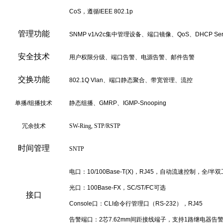
CoS，遵循IEEE 802.1p
管理功能
SNMP v1/v2c集中管理设备、端口镜像、QoS、DHCP Ser
安全技术
用户权限分级、端口告警、电源告警、邮件告警
交换功能
802.1Q Vlan、端口静态聚合、带宽管理、流控
单播/组播技术
静态组播、GMRP、IGMP-Snooping
冗余技术
SW-Ring, STP/RSTP
时间管理
SNTP
电口：10/100Base-T(X)，RJ45，自动流速控制，全/半
光口：100Base-FX，SC/ST/FC可选
接口
Console口：CLI命令行管理口（RS-232），RJ45
告警端口：2芯7.62mm间距接线端子，支持1路继电器告警输