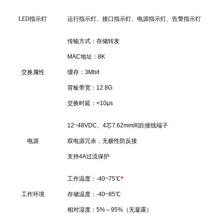
LED
指示灯
运行指示灯、接口指示灯、电源指示灯、告警指示灯
传输方式：存储转发
MAC地址：8K
交换属性
缓存：3Mbit
背板带宽：12.8G
交换时延：<10μs
12~48VDC、4芯7.62mm间距接线端子
电源
双电源冗余，无极性防反接
支持4A过流保护
工作温度：-40~75℃
*
工作环境
存储温度：-40~85℃
相对湿度：5%～95%（无凝露）