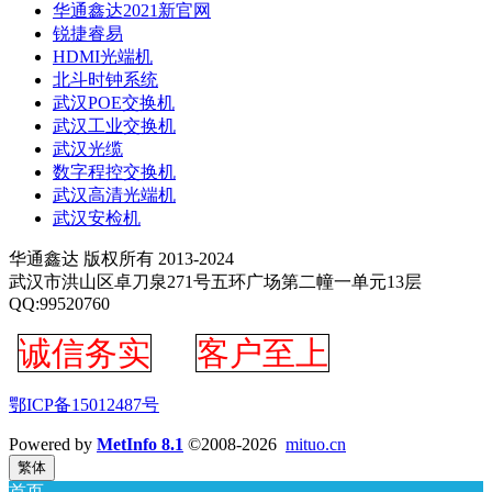
华通鑫达2021新官网
锐捷睿易
HDMI光端机
北斗时钟系统
武汉POE交换机
武汉工业交换机
武汉光缆
数字程控交换机
武汉高清光端机
武汉安检机
华通鑫达 版权所有 2013-2024
武汉市洪山区卓刀泉271号五环广场第二幢一单元13层
QQ:99520760
诚信务实
客户至上
鄂ICP备15012487号
Powered by
MetInfo 8.1
©2008-2026
mituo.cn
繁体
首页