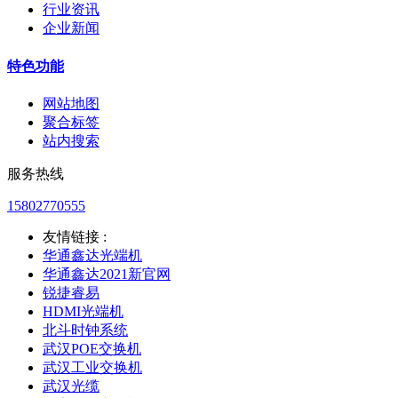
行业资讯
企业新闻
特色功能
网站地图
聚合标签
站内搜索
服务热线
15802770555
友情链接 :
华通鑫达光端机
华通鑫达2021新官网
锐捷睿易
HDMI光端机
北斗时钟系统
武汉POE交换机
武汉工业交换机
武汉光缆