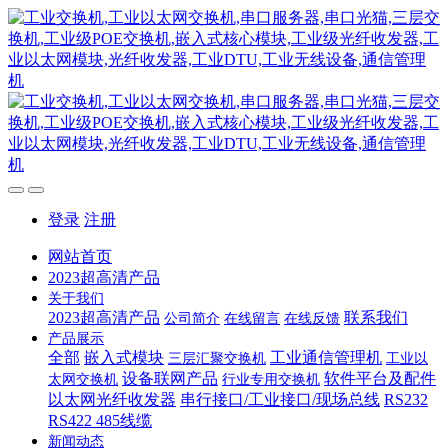
登录
注册
网站首页
2023超高清产品
关于我们
2023超高清产品
联系我们
公司简介
在线留言
在线反馈
产品展示
全部
嵌入式模块
工业通信管理机
三层汇聚交换机
工业以
设备联网产品
软件平台及配件
太网交换机
行业专用交换机
以太网光纤收发器
串行接口/工业接口/现场总线
RS232
RS422 485线缆
新闻动态