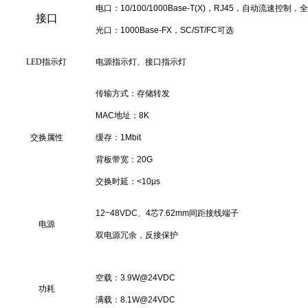
电口：10/100/1000Base-T(X)，RJ45，自动流速控制
接口
光口：1000Base-FX，SC/ST/FC可选
LED
指示灯
电源指示灯、接口指示灯
传输方式：存储转发
MAC地址：8K
交换属性
缓存：1Mbit
背板带宽：20G
交换时延：<10μs
12~48VDC、4芯7.62mm间距接线端子
电源
双电源冗余，反接保护
空载：3.9W@24VDC
功耗
满载：8.1W@24VDC