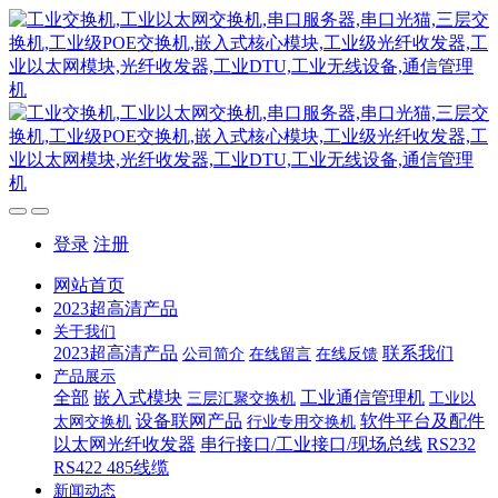
登录
注册
网站首页
2023超高清产品
关于我们
2023超高清产品
联系我们
公司简介
在线留言
在线反馈
产品展示
全部
嵌入式模块
工业通信管理机
三层汇聚交换机
工业以
设备联网产品
软件平台及配件
太网交换机
行业专用交换机
以太网光纤收发器
串行接口/工业接口/现场总线
RS232
RS422 485线缆
新闻动态