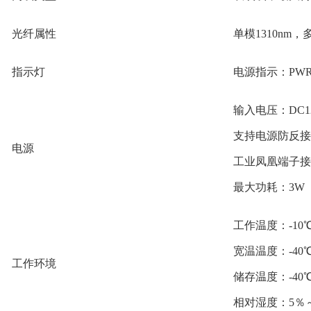
光纤属性
单模1310nm，
指示灯
电源指示：
P
W
输入电压：
DC1
支持电源防反接
电源
工业凤凰端子接
最大功耗：
3
W
工作温度：
-
1
0
宽温温度：-40
工作环境
储存温度：
-
4
0
相对湿度：
5
％