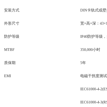
安装方式
DIN
卡轨式或壁
外形尺寸
宽×高×深：
43
×
防护等级
IP40
防护等级，
MTBF
3
5
0,000小时
质保期
5
年
EMI
电磁干扰度测试
IEC61000-4-2(
IEC61000-4-3(R