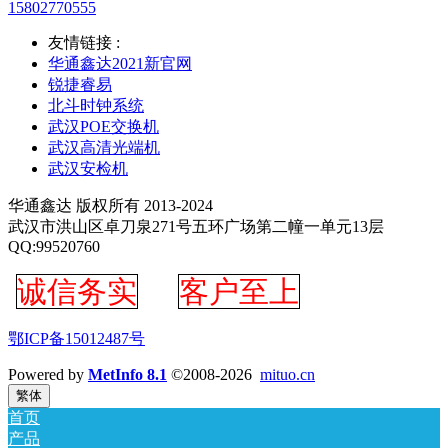
15802770555
友情链接 :
华通鑫达2021新官网
锐捷睿易
北斗时钟系统
武汉POE交换机
武汉高清光端机
武汉安检机
华通鑫达 版权所有 2013-2024
武汉市洪山区卓刀泉271号五环广场第二幢一单元13层
QQ:99520760
诚信务实
客户至上
鄂ICP备15012487号
Powered by
MetInfo 8.1
©2008-2026
mituo.cn
繁体
首页
产品