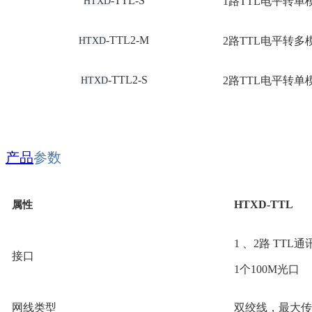
-TTL-S
1路TTL电平转单模
HTXD
-TTL2-M
2路TTL电平转多模
HTXD
-TTL2-S
2路TTL电平转单模
HTXD
产品
参数
HTXD-
TTL
属性
1
、2
路
TTL
通
接口
1个100M光口
网线类型
双绞线，最大传