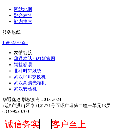
网站地图
聚合标签
站内搜索
服务热线
15802770555
友情链接 :
华通鑫达2021新官网
锐捷睿易
北斗时钟系统
武汉POE交换机
武汉高清光端机
武汉安检机
华通鑫达 版权所有 2013-2024
武汉市洪山区卓刀泉271号五环广场第二幢一单元13层
QQ:99520760
诚信务实
客户至上