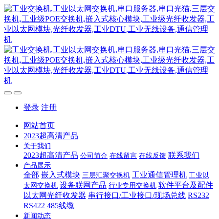
登录
注册
网站首页
2023超高清产品
关于我们
2023超高清产品
联系我们
公司简介
在线留言
在线反馈
产品展示
全部
嵌入式模块
工业通信管理机
三层汇聚交换机
工业以
设备联网产品
软件平台及配件
太网交换机
行业专用交换机
以太网光纤收发器
串行接口/工业接口/现场总线
RS232
RS422 485线缆
新闻动态