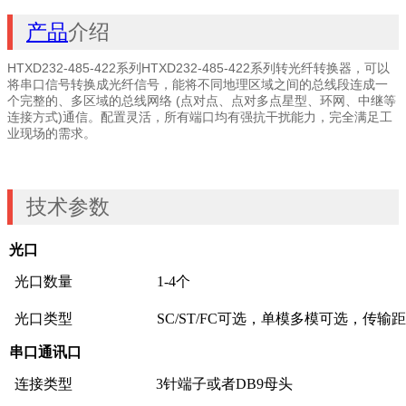
产品
介绍
HTXD232-485-422系列HTXD232-485-422系列转光纤转换器，可以
将串口信号转换成光纤信号，能将不同地理区域之间的总线段连成一
个完整的、多区域的总线网络 (点对点、点对多点星型、环网、中继等
连接方式)通信。配置灵活，所有端口均有强抗干扰能力，完全满足工
业现场的需求。
技术参数
光口
光口数量
1-4个
光口类型
SC/ST/FC可选，单模多模可选，传输
串口通讯口
连接类型
3针端子或者DB9母头