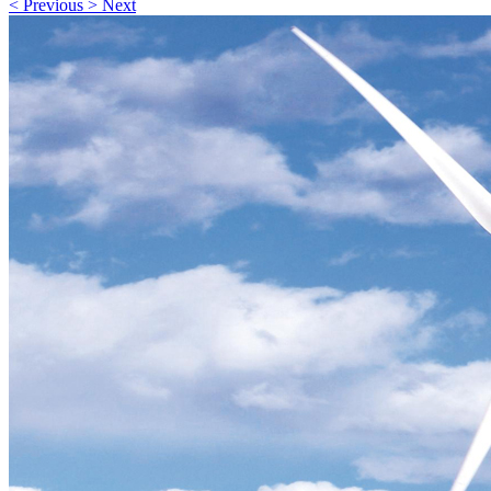
<
Previous
>
Next