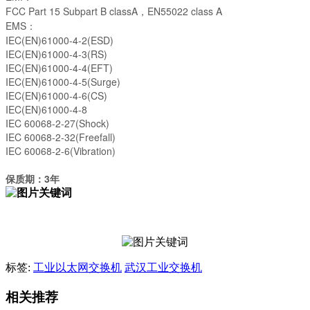
FCC Part 15 Subpart B classA，EN55022 class A
EMS：
IEC(EN)61000-4-2(ESD)
IEC(EN)61000-4-3(RS)
IEC(EN)61000-4-4(EFT)
IEC(EN)61000-4-5(Surge)
IEC(EN)61000-4-6(CS)
IEC(EN)61000-4-8
IEC 60068-2-27(Shock)
IEC 60068-2-32(Freefall)
IEC 60068-2-6(Vibration)
保质期：3年
标签:
工业以太网交换机
武汉工业交换机
相关推荐