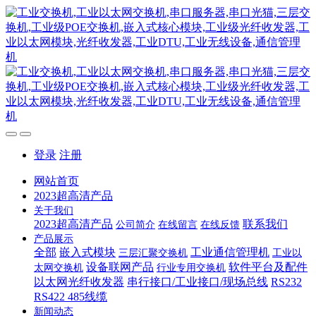
登录
注册
网站首页
2023超高清产品
关于我们
2023超高清产品
联系我们
公司简介
在线留言
在线反馈
产品展示
全部
嵌入式模块
工业通信管理机
三层汇聚交换机
工业以
设备联网产品
软件平台及配件
太网交换机
行业专用交换机
以太网光纤收发器
串行接口/工业接口/现场总线
RS232
RS422 485线缆
新闻动态