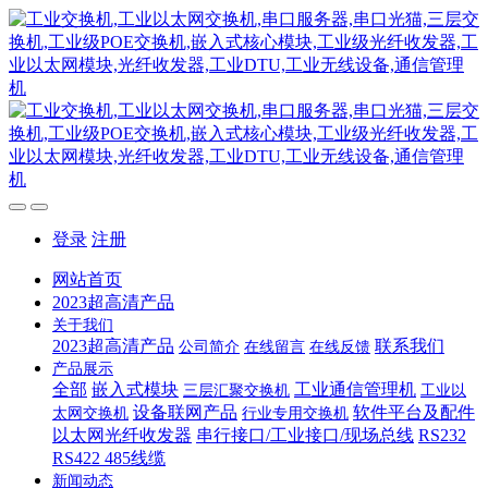
登录
注册
网站首页
2023超高清产品
关于我们
2023超高清产品
联系我们
公司简介
在线留言
在线反馈
产品展示
全部
嵌入式模块
工业通信管理机
三层汇聚交换机
工业以
设备联网产品
软件平台及配件
太网交换机
行业专用交换机
以太网光纤收发器
串行接口/工业接口/现场总线
RS232
RS422 485线缆
新闻动态