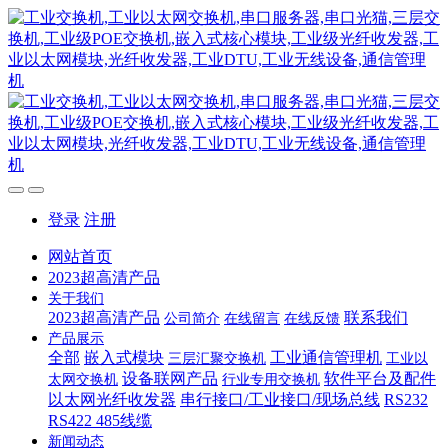
登录
注册
网站首页
2023超高清产品
关于我们
2023超高清产品
联系我们
公司简介
在线留言
在线反馈
产品展示
全部
嵌入式模块
工业通信管理机
三层汇聚交换机
工业以
设备联网产品
软件平台及配件
太网交换机
行业专用交换机
以太网光纤收发器
串行接口/工业接口/现场总线
RS232
RS422 485线缆
新闻动态