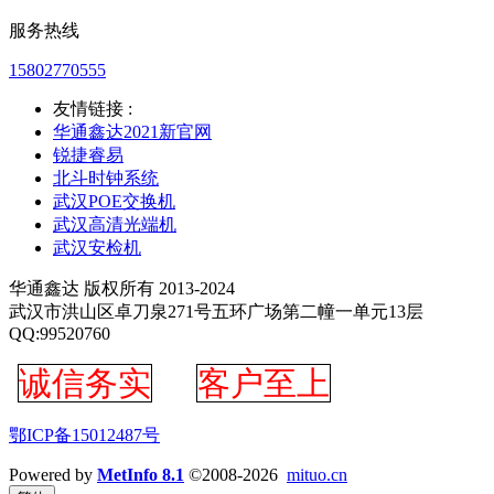
服务热线
15802770555
友情链接 :
华通鑫达2021新官网
锐捷睿易
北斗时钟系统
武汉POE交换机
武汉高清光端机
武汉安检机
华通鑫达 版权所有 2013-2024
武汉市洪山区卓刀泉271号五环广场第二幢一单元13层
QQ:99520760
诚信务实
客户至上
鄂ICP备15012487号
Powered by
MetInfo 8.1
©2008-2026
mituo.cn