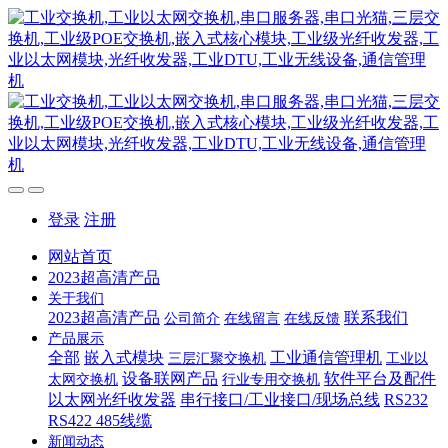
登录
注册
网站首页
2023超高清产品
关于我们
2023超高清产品
联系我们
公司简介
在线留言
在线反馈
产品展示
全部
嵌入式模块
工业通信管理机
三层汇聚交换机
工业以
设备联网产品
软件平台及配件
太网交换机
行业专用交换机
以太网光纤收发器
串行接口/工业接口/现场总线
RS232
RS422 485线缆
新闻动态