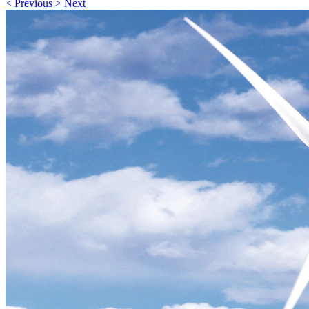
<
Previous
>
Next