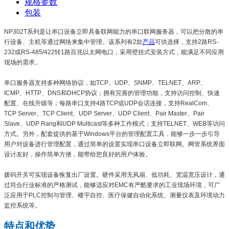
规格参数
包装
NP302T系列是让串口设备立即具备联网能力的串口联网服务器，可以把分散的串
行设备、主机等通过网络来集中管理。该系列有2款
产品
可供选择，支持2路RS-
232或RS-485/422转1路百兆以太网电口，采用壁挂式安装方式，能满足不同应用
现场的需求。
串口服务器支持多种网络协议，如TCP、UDP、SNMP、TELNET、ARP、
ICMP、HTTP、DNS和DHCP协议；拥有完善的管理功能，支持访问控制、快速
配置、在线升级等；每路串口支持4路TCP或UDP会话连接，支持RealCom、
TCP Server、TCP Client、UDP Server、UDP Client、Pair Master、Pair
Slave、UDP Rang和UDP Multicast等多种工作模式；支持TELNET、WEB等访问
方式。另外，配套提供的基于Windows平台的管理配置工具，能够一步一步引导
用户对设备进行管理配置，通过简单的设置实现串口设备立即联网。网管系统界面
设计友好，操作简单方便，能带给您良好的用户体验。
拨码开关可实现设备恢复出厂设置。硬件采用无风扇、低功耗、宽温宽压设计，通
过符合行业标准的严格测试，能够适应对EMC有严酷要求的工业现场环境，可广
泛应用于PLC控制与管理、楼宇自控、医疗保健自动化系统、测量仪表及环境动力
监控系统等。
特点和优势