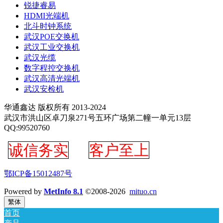
锐捷睿易
HDMI光端机
北斗时钟系统
武汉POE交换机
武汉工业交换机
武汉光缆
数字程控交换机
武汉高清光端机
武汉安检机
华通鑫达 版权所有 2013-2024
武汉市洪山区卓刀泉271号五环广场第二幢一单元13层
QQ:99520760
诚信务实
客户至上
鄂ICP备15012487号
Powered by
MetInfo 8.1
©2008-2026
mituo.cn
繁体
首页