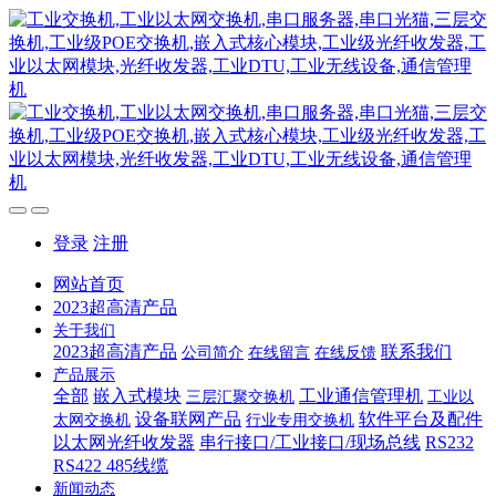
登录
注册
网站首页
2023超高清产品
关于我们
2023超高清产品
联系我们
公司简介
在线留言
在线反馈
产品展示
全部
嵌入式模块
工业通信管理机
三层汇聚交换机
工业以
设备联网产品
软件平台及配件
太网交换机
行业专用交换机
以太网光纤收发器
串行接口/工业接口/现场总线
RS232
RS422 485线缆
新闻动态